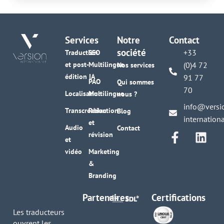
Services
Notre
Contact
société
+33
Traduction
SEO
et post-
Multilingue
(0)4 72
Nos services
édition IA
91 77
PAO
Qui sommes
70
Localisation
Multilingue
nous ?
info@versi
Transcréation
Rédaction
Blog
internation
et
Audio
Contact
révision
et
vidéo
Marketing
&
Branding
Partenaires
Certifications
Les traducteurs
ouvrent les