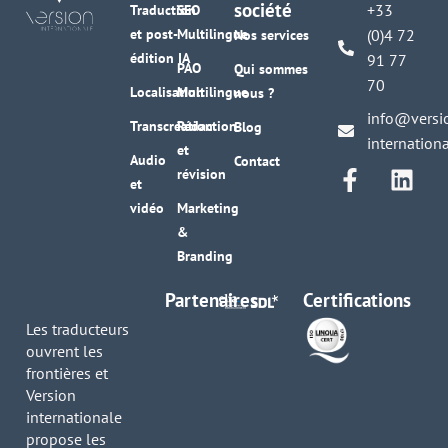
société
+33
Traduction
SEO
et post-
Multilingue
(0)4 72
Nos services
édition IA
91 77
PAO
Qui sommes
70
Localisation
Multilingue
nous ?
info@versi
Transcréation
Rédaction
Blog
internation
et
Audio
Contact
révision
et
vidéo
Marketing
&
Branding
Partenaires
Certifications
Les traducteurs
ouvrent les
frontières et
Version
internationale
propose les