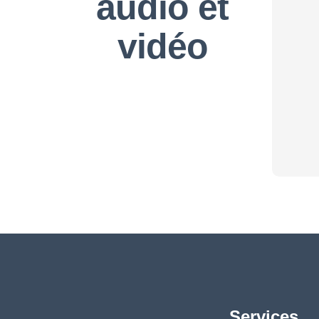
audio et
vidéo
Services