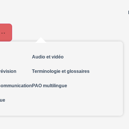
Audio et vidéo
révision
Terminologie et glossaires
 communication
PAO multilingue
gue