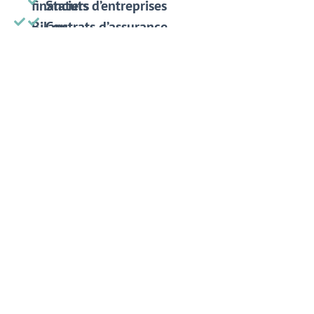
financiers
Statuts d’entreprises
Bilans
Contrats d’assurance
Comptes
de
résultats
Soumettez-nous votre projet de traduction pour
obtenir un devis.