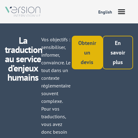
English
La
Vos objectifs :
Obtenir
En
traduction
sensibiliser,
un
savoir
informer,
au service
devis
plus
convaincre. Le
d’enjeux
tout dans un
humains
contexte
réglementaire
souvent
complexe.
Pour vos
traductions,
vous avez
donc besoin