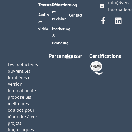
info@versi
Transcréation
Rédaction
Blog
internation
et
Audio
Contact
révision
et
vidéo
Marketing
&
Branding
Partenaires
Certifications
Les traducteurs
ouvrent les
frontières et
Version
internationale
propose les
meilleures
équipes pour
répondre à vos
projets
linguistiques.