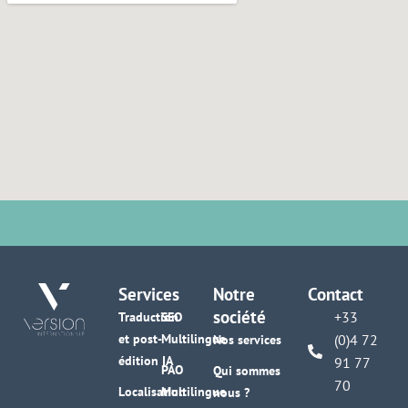
Services
Notre
Contact
société
+33
Traduction
SEO
et post-
Multilingue
(0)4 72
Nos services
édition IA
91 77
PAO
Qui sommes
70
Localisation
Multilingue
nous ?