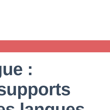
ue :
 supports
les langues