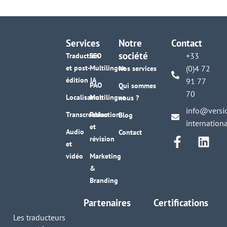
Services
Notre
Contact
société
+33
Traduction
SEO
et post-
Multilingue
(0)4 72
Nos services
édition IA
91 77
PAO
Qui sommes
70
Localisation
Multilingue
nous ?
info@versi
Transcréation
Rédaction
Blog
internation
et
Audio
Contact
révision
et
vidéo
Marketing
&
Branding
Partenaires
Certifications
Les traducteurs