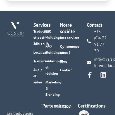
Services
Notre
Contact
société
+33
Traduction
SEO
et post-
Multilingue
(0)4 72
Nos services
édition IA
91 77
PAO
Qui sommes
70
Localisation
Multilingue
nous ?
info@versi
Transcréation
Rédaction
Blog
internation
et
Audio
Contact
révision
et
vidéo
Marketing
&
Branding
Partenaires
Certifications
Les traducteurs