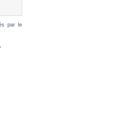
és par le
?