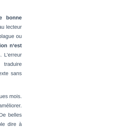
e bonne
au lecteur
 blague ou
ion n’est
 L’erreur
 traduire
exte sans
ues mois.
améliorer.
De belles
le dire à