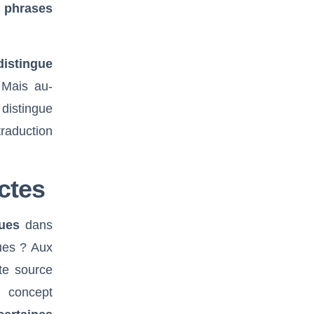
 phrases
distingue
 Mais au-
distingue
raduction
ctes
ques
dans
ques ? Aux
xte source
 concept