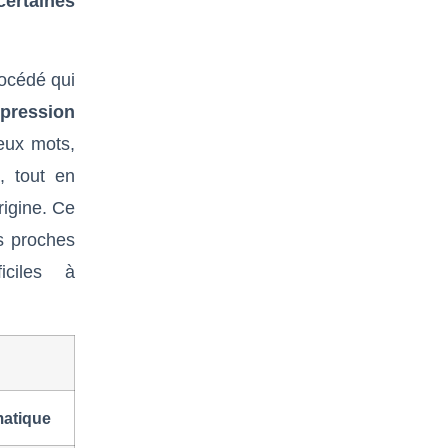
certaines
rocédé qui
pression
eux mots,
, tout en
rigine. Ce
us proches
iciles à
matique