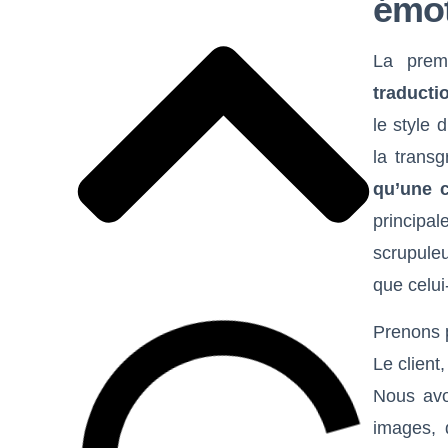
émot
La premi
traducti
le style 
la trans
qu’une c
principa
scrupule
que celui-
Prenons 
Le client
Nous avo
images, 