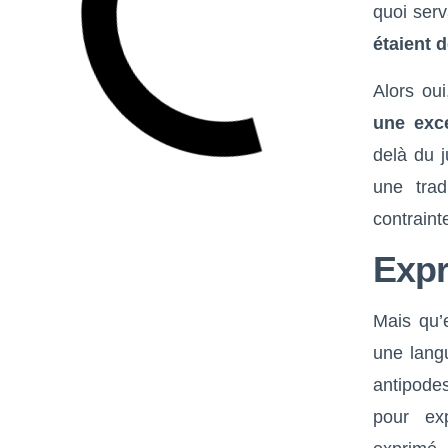
quoi serv
étaient 
Alors oui
une exce
delà du 
une trad
contraint
Expr
Mais qu’
une langu
antipodes
pour ex