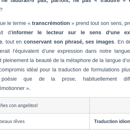
,
ne faudrait-il pas, parfois, ne pas « traduire » 
?
que le terme «
transcrémotion
» prend tout son sens, p
it d’
informer le lecteur sur le sens d’une ex
e
, tout en
conservant son phrasé, ses images
. En d
erait l’équivalent d’une expression dans notre langue
nt pleinement la beauté de la métaphore de la langue d’o
 compromis idéal pour la traduction de formulations pl
oésie que de la prose, habituellement diff
rémotionner ».
ñes con angelitos!
 beaux rêves
Traduction idio