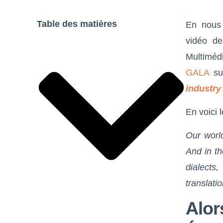
Table des matières
En nous 
vidéo d
Multimédi
GALA
s
industry 
En voici l
Our worl
And in th
dialects
translatio
Alo