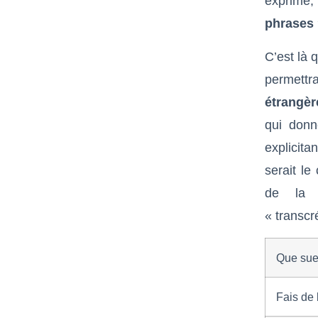
exprimé
phrases
C’est là 
permettra
étrangèr
qui donn
explicita
serait le
de la p
« transc
Que sue
Fais de