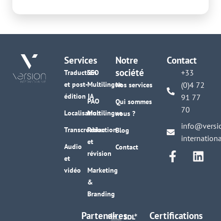
Services
Notre
Contact
société
+33
Traduction
SEO
et post-
Multilingue
(0)4 72
Nos services
édition IA
91 77
PAO
Qui sommes
70
Localisation
Multilingue
nous ?
info@versi
Transcréation
Rédaction
Blog
internation
et
Audio
Contact
révision
et
vidéo
Marketing
&
Branding
Partenaires
Certifications