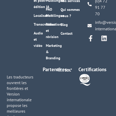
et post-
Multilingue
(0)4 72
Nos services
édition IA
91 77
PAO
Qui sommes
70
Localisation
Multilingue
nous ?
info@versi
Transcréation
Rédaction
Blog
internation
et
Audio
Contact
révision
et
vidéo
Marketing
&
Branding
Partenaires
Certifications
Les traducteurs
ouvrent les
frontières et
Version
internationale
propose les
meilleures