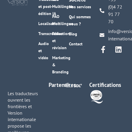
et post-
Multilingue
(0)4 72
Nos services
édition IA
91 77
PAO
Qui sommes
70
Localisation
Multilingue
nous ?
info@versi
Transcréation
Rédaction
Blog
internation
et
Audio
Contact
révision
et
vidéo
Marketing
&
Branding
Partenaires
Certifications
Les traducteurs
ouvrent les
frontières et
Version
internationale
propose les