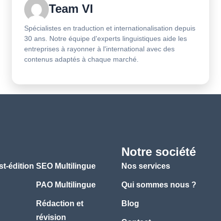
Team VI
Spécialistes en traduction et internationalisation depuis
30 ans. Notre équipe d'experts linguistiques aide les
entreprises à rayonner à l'international avec des
contenus adaptés à chaque marché.
Notre société
st-édition
SEO Multilingue
Nos services
PAO Multilingue
Qui sommes nous ?
Rédaction et
Blog
révision