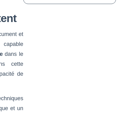
tent
ocument et
 capable
te
dans le
ns cette
pacité de
techniques
que et un