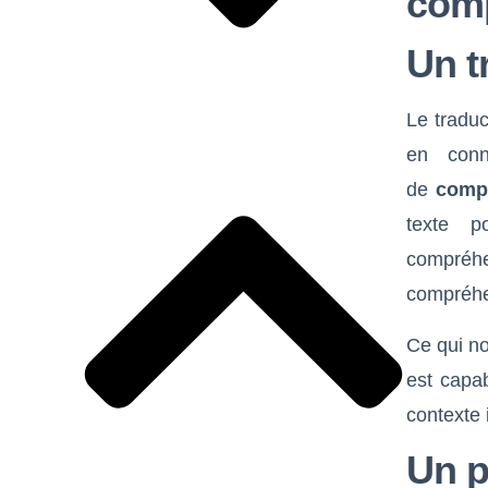
com
Un t
Le traduc
en conn
de
compr
texte p
compréhe
compréhen
Ce qui no
est capa
contexte 
Un p