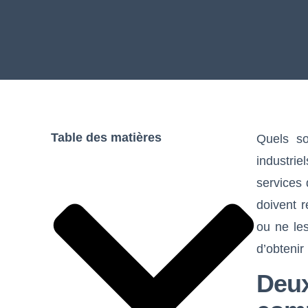
Table des matières
Quels so
industri
services 
doivent re
ou ne le
d’obtenir
Deu