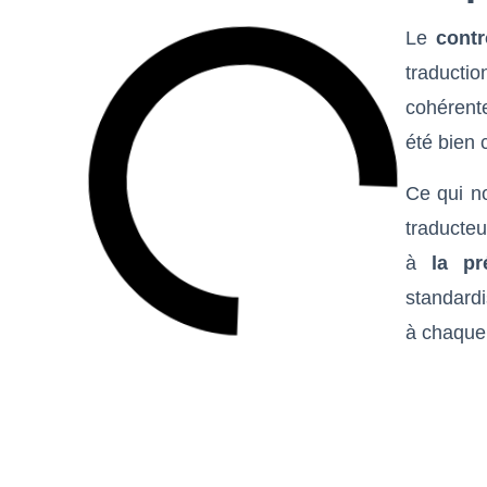
Le
contr
traduction
cohérent
été bien
Ce qui no
traducte
à
la pr
standardi
à chaque 