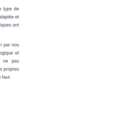
e type de
adaptée et
iques ont
on par nos
ogique et
e ne pas
es propres
e faut.