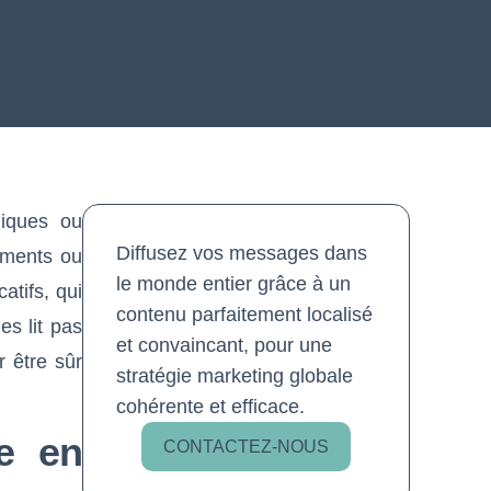
niques ou
Diffusez vos messages dans
ements ou
le monde entier grâce à un
atifs, qui
contenu parfaitement localisé
les lit pas
et convaincant, pour une
 être sûr
stratégie marketing globale
cohérente et efficace.
e en
CONTACTEZ-NOUS