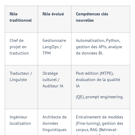
Rôle
Rôle évolué
Compétences clés
traditionnel
nouvelles
Chef de
Gestionnaire
Automatisation, Python,
projet en
LangOps /
gestion des APIs, analyse
traduction
TPM
de données BI.
Traducteur /
Stratège
Post-édition (MTPE),
Linguiste
culturel /
évaluation de la qualité
Auditeur IA
IA
(QE), prompt engineering.
Ingénieur
Architecte de
Entraînement de modèles
localisation
données
(Fine-tuning), gestion des
linguistiques
corpus, RAG (Retrieval-