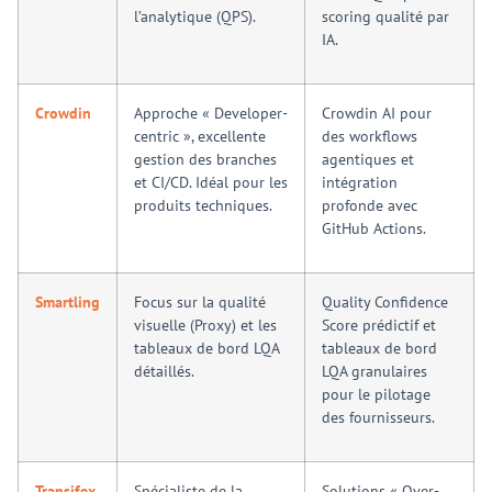
l’analytique (QPS).
scoring qualité par
IA.
Crowdin
Approche « Developer-
Crowdin AI pour
centric », excellente
des workflows
gestion des branches
agentiques et
et CI/CD. Idéal pour les
intégration
produits techniques.
profonde avec
GitHub Actions.
Smartling
Focus sur la qualité
Quality Confidence
visuelle (Proxy) et les
Score prédictif et
tableaux de bord LQA
tableaux de bord
détaillés.
LQA granulaires
pour le pilotage
des fournisseurs.
Transifex
Spécialiste de la
Solutions « Over-