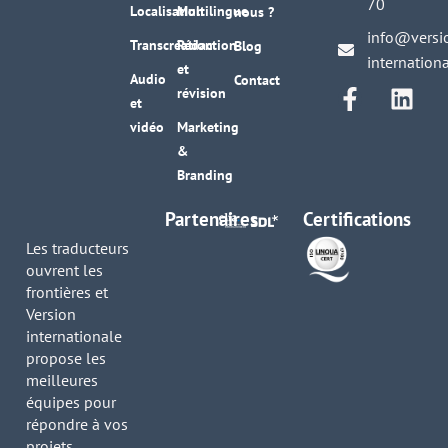
70
Localisation
Multilingue
nous ?
info@versi
Transcréation
Rédaction
Blog
internation
et
Audio
Contact
révision
et
vidéo
Marketing
&
Branding
Partenaires
Certifications
Les traducteurs
ouvrent les
frontières et
Version
internationale
propose les
meilleures
équipes pour
répondre à vos
projets