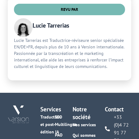
REVU PAR
Lucie Tarrerias
Lucie Tarrerias est Traductrice-réviseure senior spécialisée
EN/DE>FR, depuis plus de 10 ans à Version internationale.
Passionnée par la transcréation et le marketing
international, elle aide les entreprises à renforcer l’impact
culturel et linguistique de leurs communications.
Services
Notre
Contact
société
+33
Traduction
SEO
et post-
Multilingue
(0)4 72
Nos services
édition IA
91 77
PAO
Qui sommes