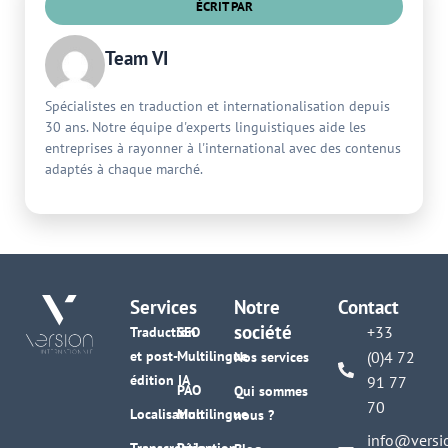
ÉCRIT PAR
Team VI
Spécialistes en traduction et internationalisation depuis
30 ans. Notre équipe d'experts linguistiques aide les
entreprises à rayonner à l'international avec des contenus
adaptés à chaque marché.
Services
Notre
Contact
société
+33
Traduction
SEO
et post-
Multilingue
(0)4 72
Nos services
édition IA
91 77
PAO
Qui sommes
70
Localisation
Multilingue
nous ?
info@versi