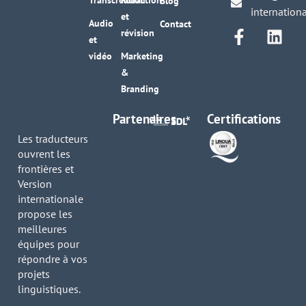
Transcréation
Rédaction
Blog
internation
et
Audio
Contact
révision
et
vidéo
Marketing
&
Branding
Partenaires
Certifications
Les traducteurs
ouvrent les
frontières et
Version
internationale
propose les
meilleures
équipes pour
répondre à vos
projets
linguistiques.