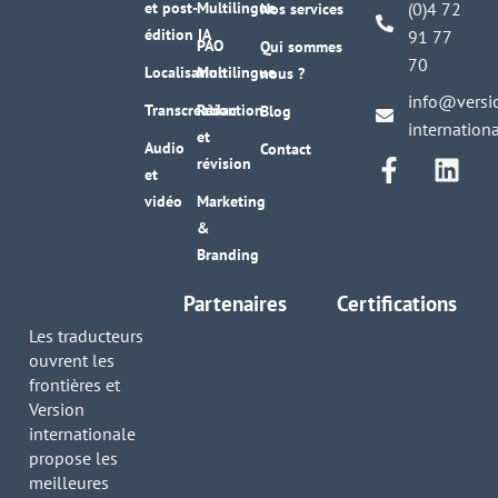
et post-
Multilingue
(0)4 72
Nos services
édition IA
91 77
PAO
Qui sommes
70
Localisation
Multilingue
nous ?
info@versi
Transcréation
Rédaction
Blog
internation
et
Audio
Contact
révision
et
vidéo
Marketing
&
Branding
Partenaires
Certifications
Les traducteurs
ouvrent les
frontières et
Version
internationale
propose les
meilleures