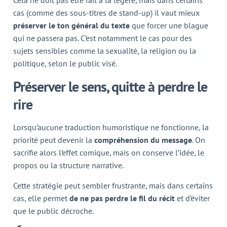
Cela ne doit pas être fait à la légère, mais dans certains
cas (comme des sous-titres de stand-up) il vaut mieux
préserver le ton général du texte
que forcer une blague
qui ne passera pas. C’est notamment le cas pour des
sujets sensibles comme la sexualité, la religion ou la
politique, selon le public visé.
Préserver le sens, quitte à perdre le
rire
Lorsqu’aucune traduction humoristique ne fonctionne, la
priorité peut devenir la
compréhension du message
. On
sacrifie alors l’effet comique, mais on conserve l’idée, le
propos ou la structure narrative.
Cette stratégie peut sembler frustrante, mais dans certains
cas, elle permet
de ne pas perdre le fil du récit
et d’éviter
que le public décroche.