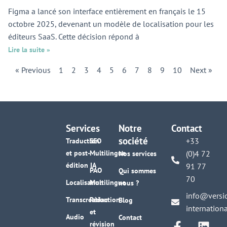
Figma a lancé son interface entièrement en français le 15
octobre 2025, devenant un modèle de localisation pour les
éditeurs SaaS. Cette décision répond à
Lire la suite »
« Previous
1
2
3
4
5
6
7
8
9
10
Next »
Services
Notre
Contact
société
+33
Traduction
SEO
et post-
Multilingue
(0)4 72
Nos services
édition IA
91 77
PAO
Qui sommes
70
Localisation
Multilingue
nous ?
info@versi
Transcréation
Rédaction
Blog
internation
et
Audio
Contact
révision