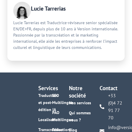
Lucie Tarrerias
Lucie Tarrerias est Traductrice-réviseure senior spécialisée
EN/DE>FR, depuis plus de 10 ans à Version internationale.
Passionnée par la transcréation et le marketing
international, elle aide les entreprises à renforcer l’impact
culturel et linguistique de leurs communications.
Services
Notre
Contact
société
+33
Traduction
SEO
et post-
Multilingue
(0)4 72
Nos services
édition IA
91 77
PAO
Qui sommes
70
Localisation
Multilingue
nous ?
info@versi
Transcréation
Rédaction
Blog