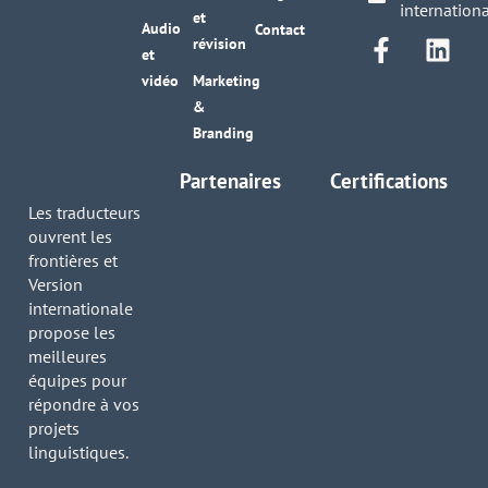
internation
et
Audio
Contact
révision
et
vidéo
Marketing
&
Branding
Partenaires
Certifications
Les traducteurs
ouvrent les
frontières et
Version
internationale
propose les
meilleures
équipes pour
répondre à vos
projets
linguistiques.